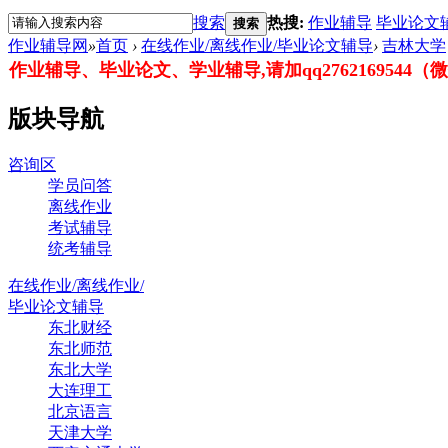
搜索
热搜:
作业辅导
毕业论文
搜索
作业辅导网
»
首页
›
在线作业/离线作业/毕业论文辅导
›
吉林大学
作业辅导、毕业论文、学业辅导,请加qq2762169544（微信：
版块导航
咨询区
学员问答
离线作业
考试辅导
统考辅导
在线作业/离线作业/
毕业论文辅导
东北财经
东北师范
东北大学
大连理工
北京语言
天津大学