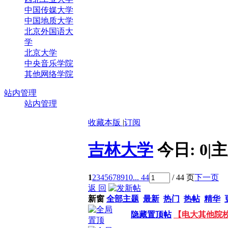
中国传媒大学
中国地质大学
北京外国语大
学
北京大学
中央音乐学院
其他网络学院
站内管理
站内管理
收藏本版
|
订阅
吉林大学
今日:
0
|
主
1
2
3
4
5
6
7
8
9
10
... 44
/ 44 页
下一页
返 回
新窗
全部主题
最新
热门
热帖
精华
隐藏置顶帖
【电大其他院