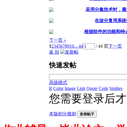
采用分集技术时，最
在波分复用系统
根据软件的功能和特点
下一页 »
1
2
3
4
5
6
7
8
9
10
... 44
/ 44 页
下一页
返 回
快速发帖
高级模式
B
Color
Image
Link
Quote
Code
Smilies
您需要登录后
本版积分规则
发表帖子