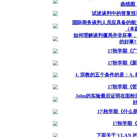
曲线图，
试述谈判中的答复技
国际商务谈判人员应具备的能
（本
如何理解谈判僵局并非坏事，
的好事?
17秋学期《
17秋学期《
1. 宗教的五个条件的是：A
17秋学期《
John的实验最后证明在面
好
17\秋学期《什
17秋学期
下面关于 VLAN