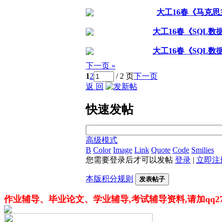
大工16春《马克
大工16春《SQL
大工16春《SQL
下一页 »
1
2
/ 2 页
下一页
返 回
快速发帖
高级模式
B
Color
Image
Link
Quote
Code
Smilies
您需要登录后才可以发帖
登录
|
立即注
本版积分规则
发表帖子
作业辅导、毕业论文、学业辅导,考试辅导资料,请加qq276216