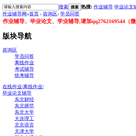
搜索
热搜:
作业辅导
毕业论文
搜索
作业辅导网
»
首页
›
咨询区
›
学员问答
作业辅导、毕业论文、学业辅导,请加qq2762169544（微信：
版块导航
咨询区
学员问答
离线作业
考试辅导
统考辅导
在线作业/离线作业/
毕业论文辅导
东北财经
东北师范
东北大学
大连理工
北京语言
天津大学