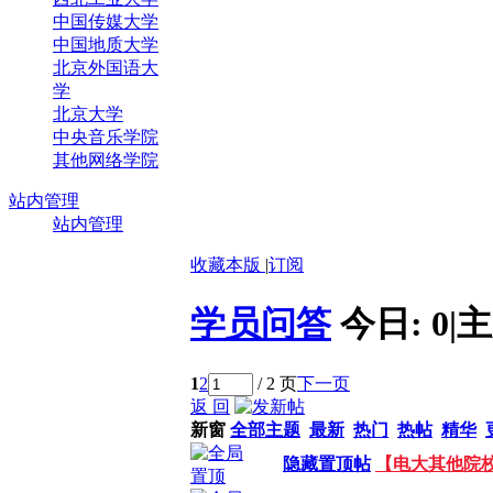
中国传媒大学
中国地质大学
北京外国语大
学
北京大学
中央音乐学院
其他网络学院
站内管理
站内管理
收藏本版
|
订阅
学员问答
今日:
0
|
主
1
2
/ 2 页
下一页
返 回
新窗
全部主题
最新
热门
热帖
精华
隐藏置顶帖
【电大其他院