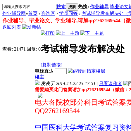
搜索
热搜:
作业辅导
毕业论文
搜索
作业辅导网
»
首页
›
咨询区
›
学员问答
›
考试辅导发布解决处（
作业辅导、毕业论文、学业辅导,请加qq2762169544（微信：
返回列表
考试辅导发布解决处
查看:
21471
|
回复:
0
[复制链接]
电梯直达
楼主
发表于 2014-11-22 23:17:51
|
只看该作者
需要购买此门答案请加qq2762169544（微信：276
电大各院校部分科目考试答案
QQ2762169544
中国医科大学考试答案复习资料联系Q