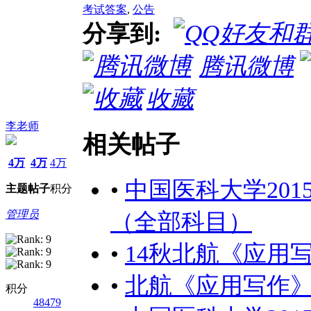
考试答案
,
公告
分享到:
腾讯微博
收藏
李老师
相关帖子
4万
4万
4万
•
中国医科大学20
主题
帖子
积分
管理员
（全部科目）
•
14秋北航《应用写
•
北航《应用写作》
积分
48479