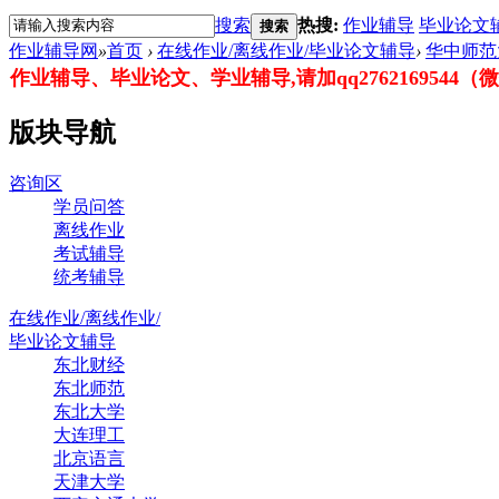
搜索
热搜:
作业辅导
毕业论文
搜索
作业辅导网
»
首页
›
在线作业/离线作业/毕业论文辅导
›
华中师范
作业辅导、毕业论文、学业辅导,请加qq2762169544（微信：
版块导航
咨询区
学员问答
离线作业
考试辅导
统考辅导
在线作业/离线作业/
毕业论文辅导
东北财经
东北师范
东北大学
大连理工
北京语言
天津大学