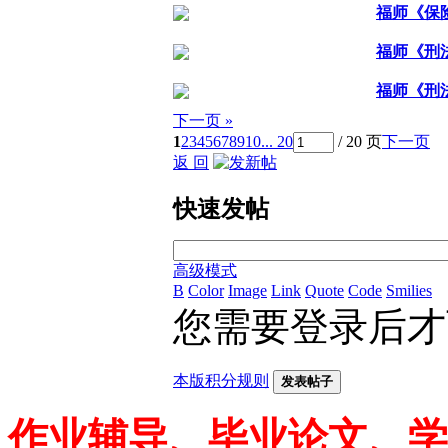
福师《保
福师《刑
福师《刑
下一页 »
1
2
3
4
5
6
7
8
9
10
... 20
/ 20 页
下一页
返 回
快速发帖
高级模式
B
Color
Image
Link
Quote
Code
Smilies
您需要登录后
本版积分规则
发表帖子
作业辅导、毕业论文、学