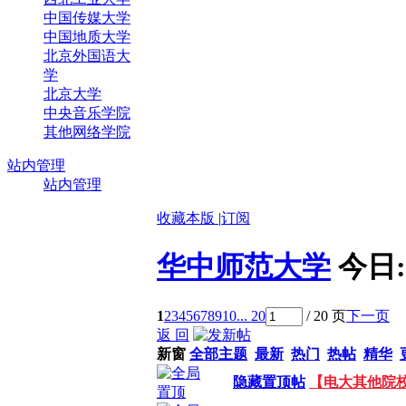
中国传媒大学
中国地质大学
北京外国语大
学
北京大学
中央音乐学院
其他网络学院
站内管理
站内管理
收藏本版
|
订阅
华中师范大学
今日
1
2
3
4
5
6
7
8
9
10
... 20
/ 20 页
下一页
返 回
新窗
全部主题
最新
热门
热帖
精华
隐藏置顶帖
【电大其他院