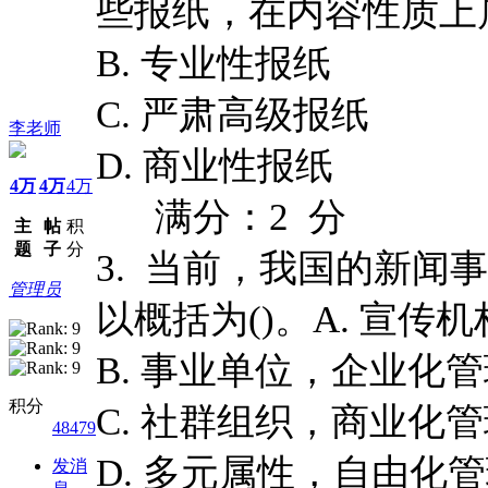
些报纸，在内容性质上属
B. 专业性报纸
C. 严肃高级报纸
李老师
D. 商业性报纸
4万
4万
4万
满分：2 分
主
帖
积
题
子
分
3. 当前，我国的新闻
管理员
以概括为()。A. 宣传
B. 事业单位，企业化
积分
C. 社群组织，商业化
48479
D. 多元属性，自由化
发消