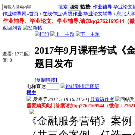
搜索
热搜:
作业辅导
毕业论文
搜索
作业辅导网
»
首页
›
在线作业/离线作业/毕业论文辅导
›
东北大
作业辅导、毕业论文、学业辅导,请加qq2762169544（微信：
返回列表
2017年9月课程考试
查看:
1771
|
回
复:
0
题目发布
[复制链接]
电梯直达
楼主
发表于 2017-5-18 16:21:20
|
只看该作者
需要购买此门答案请加qq2762169544（微信：27621
《金融服务营销》案例