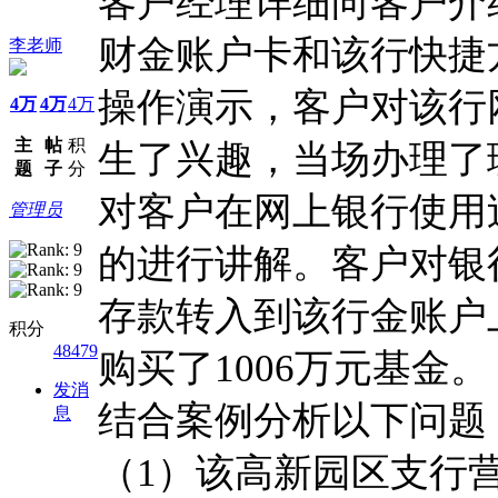
客户经理详细向客户介
财金账户卡和该行快捷
李老师
操作演示，客户对该行
4万
4万
4万
主
帖
积
生了兴趣，当场办理了
题
子
分
对客户在网上银行使用
管理员
的进行讲解。客户对银
存款转入到该行金账户
积分
48479
购买了1006万元基金。
发消
结合案例分析以下问题
息
（1）该高新园区支行